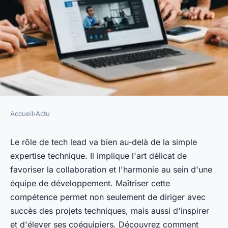
Accueil
›
Actu
ACTU
Tech lead : maîtriser l'art du
Le rôle de tech lead va bien au-delà de la simple
expertise technique. Il implique l'art délicat de
développement en équipe
favoriser la collaboration et l'harmonie au sein d'une
équipe de développement. Maîtriser cette
Lucas
•
3 janvier 2025
•
6 min de lecture
compétence permet non seulement de diriger avec
succès des projets techniques, mais aussi d'inspirer
et d'élever ses coéquipiers. Découvrez comment