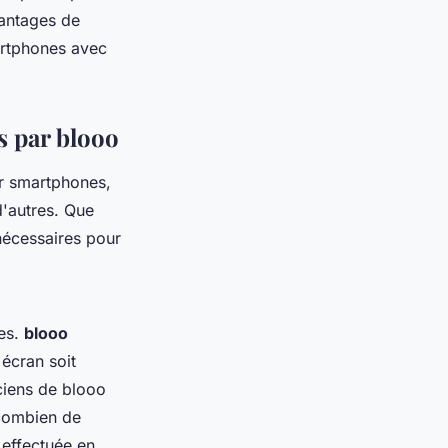
vantages de
artphones avec
s par blooo
r smartphones,
'autres. Que
nécessaires pour
nes.
blooo
écran soit
iciens de blooo
combien de
 effectuée en