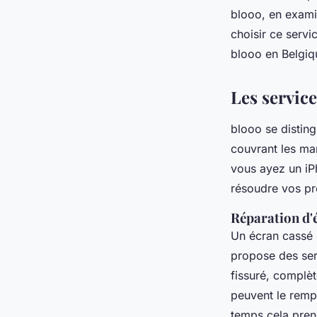
Lucas
•
4 février 2025
•
6 min de lecture
blooo, en examin
choisir ce serv
blooo en Belgiq
Les servic
blooo se distin
couvrant les ma
vous ayez un iP
résoudre vos p
Réparation d'
Un écran cassé 
propose des serv
fissuré, complèt
peuvent le rem
temps cela prend