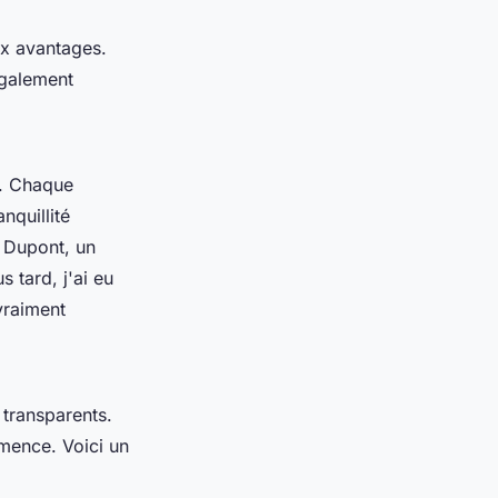
ux avantages.
également
s. Chaque
nquillité
 Dupont, un
 tard, j'ai eu
vraiment
 transparents.
mence. Voici un