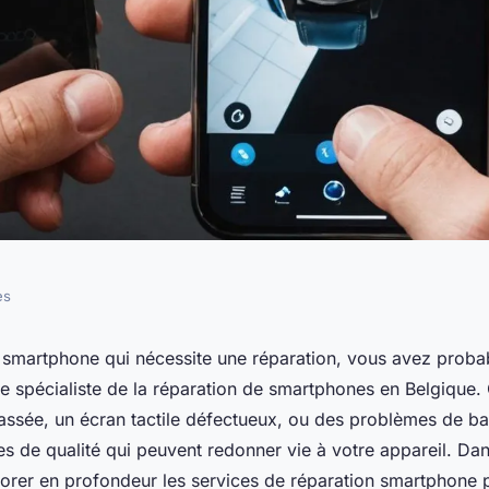
es
 de réparation
 smartphone qui nécessite une réparation, vous avez proba
 le spécialiste de la réparation de smartphones en Belgique.
ooo en belgique
assée, un écran tactile défectueux, ou des problèmes de ba
es de qualité qui peuvent redonner vie à votre appareil. Dans
lorer en profondeur les services de réparation smartphone