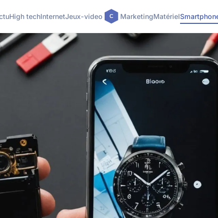
ctu
High tech
Internet
Jeux-video
Marketing
Matériel
Smartphon