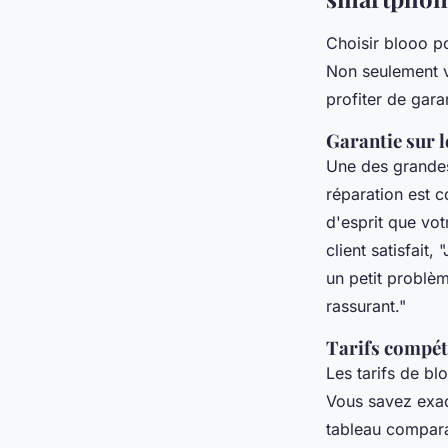
Choisir blooo p
Non seulement v
profiter de garan
Garantie sur l
Une des grandes
réparation est c
d'esprit que vo
client satisfait
, 
un petit problèm
rassurant."
Tarifs compét
Les tarifs de bl
Vous savez exac
tableau comparat