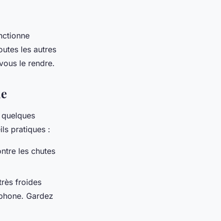
nctionne
outes les autres
 vous le rendre.
ne
e quelques
ls pratiques :
ntre les chutes
rès froides
tphone. Gardez