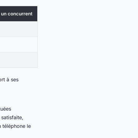
 un concurrent
rt à ses
tuées
satisfaite
,
n téléphone le