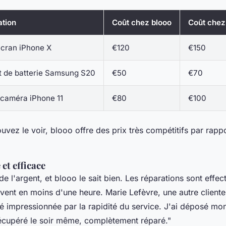
ation
Coût chez blooo
Coût chez
écran iPhone X
€120
€150
 de batterie Samsung S20
€50
€70
 caméra iPhone 11
€80
€100
ez le voir, blooo offre des prix très compétitifs par rappo
 et efficace
de l'argent, et blooo le sait bien. Les réparations sont effec
vent en moins d'une heure.
Marie Lefèvre, une autre cliente 
été impressionnée par la rapidité du service. J'ai déposé mo
 récupéré le soir même, complètement réparé."