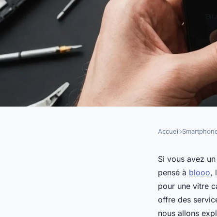
Accueil
›
Smartphon
SMARTPHONES
Explore les services
Si vous avez un
pensé à
blooo
,
smartphone avec bl
pour une vitre c
offre des servic
nous allons exp