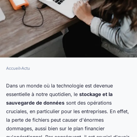
Accueil
›
Actu
ACTU
Comment mettre en place un
Dans un monde où la technologie est devenue
essentielle à notre quotidien, le
stockage et la
système de sauvegarde et de
sauvegarde de données
sont des opérations
restauration efficace pour un
cruciales, en particulier pour les entreprises. En effet,
serveur de messagerie?
la perte de fichiers peut causer d'énormes
dommages, aussi bien sur le plan financier
Lucas
•
13 mai 2024
•
5 min de lecture